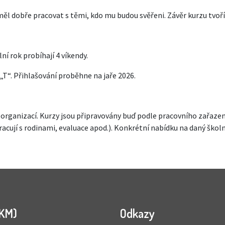
ěl dobře pracovat s těmi, kdo mu budou svěřeni. Závěr kurzu tvoř
ní rok probíhají 4 víkendy.
T“. Přihlašování proběhne na jaře 2026.
organizací. Kurzy jsou připravovány buď podle pracovního zařazení
cují s rodinami, evaluace apod.). Konkrétní nabídku na daný školní
SKM)
Odkazy