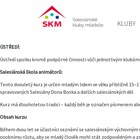
KLUBY
ÚSTŘEDÍ:
Ústředí spolku kromě podpůrné činnosti vůči jednotlivým klubům
Salesiánská škola animátorů:
Tento dvouletý kurz je určen mladým lidem ve věku přibližně 15–17 
spravovaných Salesiány Dona Boska a dalších salesiánských děl.
Kurz má dlouholetou tradici – každý běh je označen písmenem abe
Obsah kurzu
Během dvou let se účastníci seznámí se salesiánským výchovným s
osobnímu růstu, aby se mladý člověk mohl stát zodpovědným a 