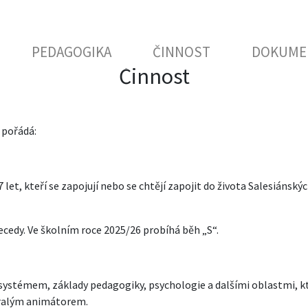
PEDAGOGIKA
ČINNOST
DOKUME
Činnost
 pořádá:
let, kteří se zapojují nebo se chtějí zapojit do života Salesiánsk
cedy. Ve školním roce 2025/26 probíhá běh „S“.
ystémem, základy pedagogiky, psychologie a dalšími oblastmi, kte
zralým animátorem.