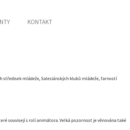
NTY
KONTAKT
ých středisek mládeže, Salesiánských klubů mládeže, farností
ré souvisejí s rolí animátora. Velká pozornost je věnována také