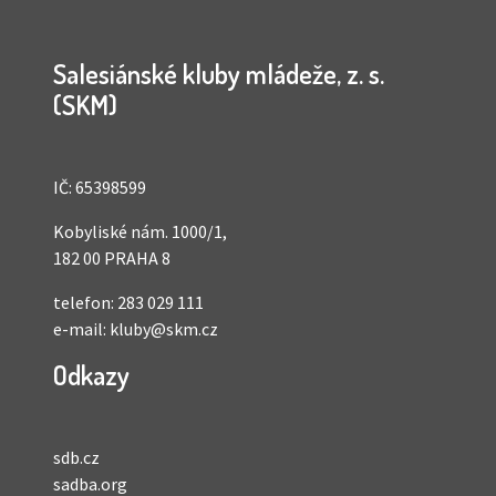
Salesiánské kluby mládeže, z. s.
(SKM)
IČ: 65398599
Kobyliské nám. 1000/1,
182 00 PRAHA 8
telefon:
283 029 111
e-mail:
kluby@skm.cz
Odkazy
sdb.cz
sadba.org