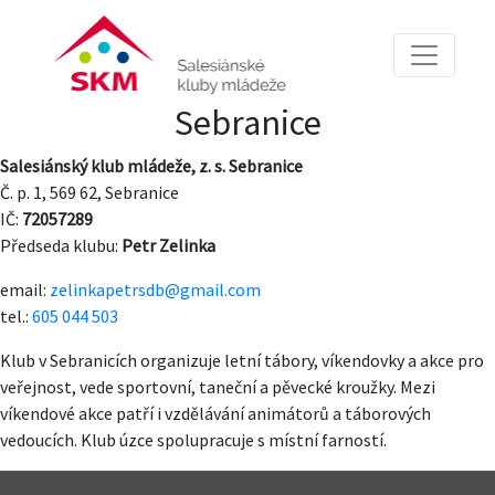
Sebranice
Salesiánský klub mládeže, z. s. Sebranice
Č. p. 1, 569 62, Sebranice
IČ:
72057289
Předseda klubu:
Petr Zelinka
email:
zelinkapetrsdb@gmail.com
tel.:
605 044 503
Klub v Sebranicích organizuje letní tábory, víkendovky a akce pro
veřejnost, vede sportovní, taneční a pěvecké kroužky. Mezi
víkendové akce patří i vzdělávání animátorů a táborových
vedoucích. Klub úzce spolupracuje s místní farností.